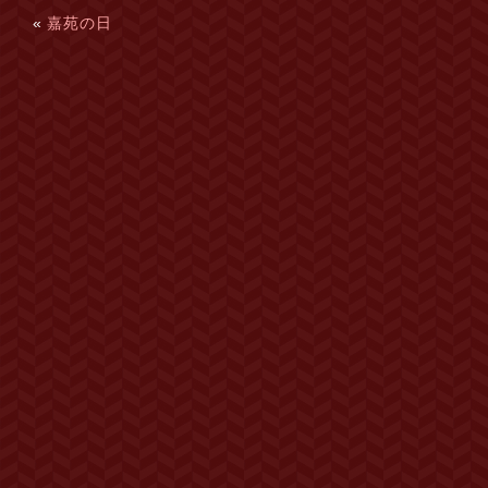
«
嘉苑の日