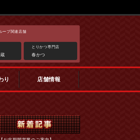
ループ関連店舗
家
とりかつ専門店
春蔵
春かつ
わり
店舗情報
【お盆期間営業のご案内】