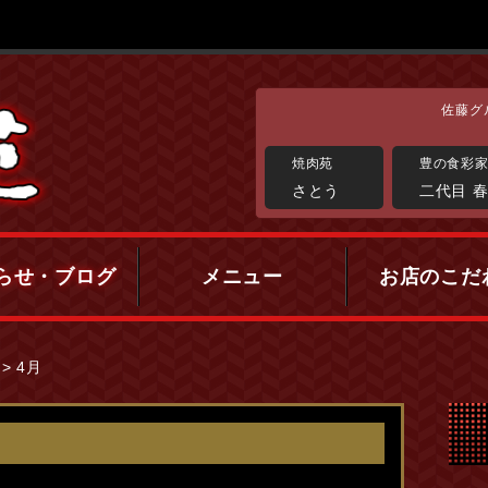
佐藤グ
焼肉苑
豊の食彩
さとう
二代目 
らせ・ブログ
メニュー
お店のこだ
>
4月